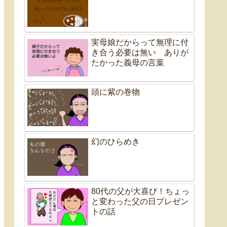
実母娘だからって無理に付
き合う必要は無い ありが
たかった義母の言葉
頭に紫の巻物
幻のひらめき
80代の父が大喜び！ちょっ
と変わった父の日プレゼン
トの話