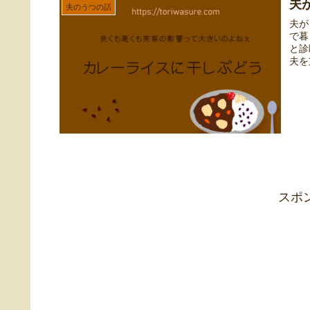
夫
夫のうつの話
夫が
で暮
と診
夫を
スポ