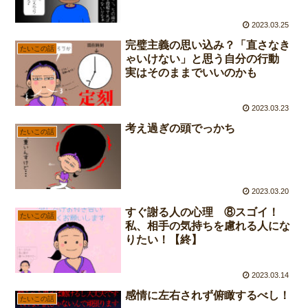
2023.03.25
完璧主義の思い込み？「直さなき
たいこの話
ゃいけない」と思う自分の行動
実はそのままでいいのかも
2023.03.23
考え過ぎの頭でっかち
たいこの話
2023.03.20
すぐ謝る人の心理 ⑧スゴイ！
たいこの話
私、相手の気持ちを慮れる人にな
りたい！【終】
2023.03.14
感情に左右されず俯瞰するべし！
たいこの話