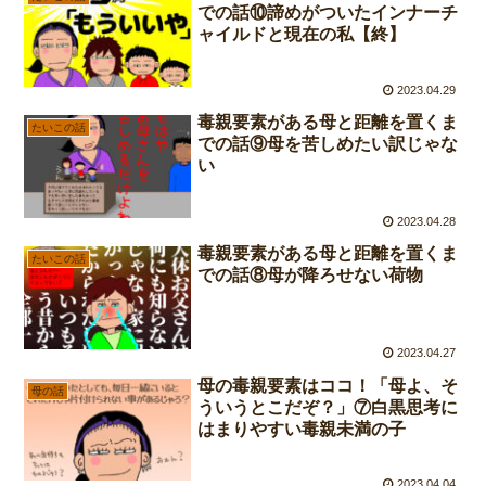
での話⑩諦めがついたインナーチ
ャイルドと現在の私【終】
2023.04.29
毒親要素がある母と距離を置くま
たいこの話
での話⑨母を苦しめたい訳じゃな
い
2023.04.28
毒親要素がある母と距離を置くま
たいこの話
での話⑧母が降ろせない荷物
2023.04.27
母の毒親要素はココ！「母よ、そ
母の話
ういうとこだぞ？」⑦白黒思考に
はまりやすい毒親未満の子
2023.04.04