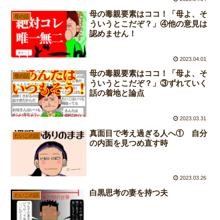
母の毒親要素はココ！「母よ、そ
母の話
ういうとこだぞ？」④他の意見は
認めません！
2023.04.01
母の毒親要素はココ！「母よ、そ
母の話
ういうとこだぞ？」③ずれていく
話の着地と論点
2023.03.31
真面目で考え過ぎる人へ① 自分
たいこの話
の内面を見つめ直す時
2023.03.26
白黒思考の妻を持つ夫
たいこの話