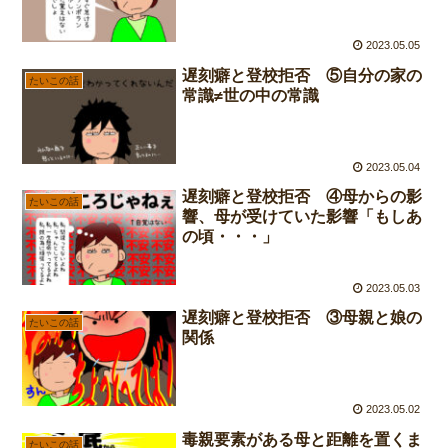
2023.05.05
遅刻癖と登校拒否 ⑤自分の家の
たいこの話
常識≠世の中の常識
2023.05.04
遅刻癖と登校拒否 ④母からの影
たいこの話
響、母が受けていた影響「もしあ
の頃・・・」
2023.05.03
遅刻癖と登校拒否 ③母親と娘の
たいこの話
関係
2023.05.02
毒親要素がある母と距離を置くま
たいこの話