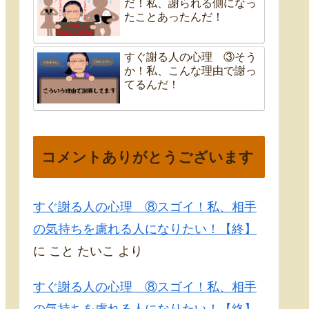
だ！私、謝られる側になっ
たことあったんだ！
すぐ謝る人の心理 ③そう
か！私、こんな理由で謝っ
てるんだ！
コメントありがとうございます
すぐ謝る人の心理 ⑧スゴイ！私、相手
の気持ちを慮れる人になりたい！【終】
に
こと たいこ
より
すぐ謝る人の心理 ⑧スゴイ！私、相手
の気持ちを慮れる人になりたい！【終】