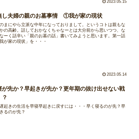
2023.05.15
無し夫婦の親のお墓事情 ①我が家の現状
のまにやら立派な中年になっておりまして。というコトは親もな
かの高齢。話しておかなくちゃなーとは大分前から思いつつ、な
なーく話辛い「親のお墓の話」書いてみようと思います。第一話
我が家の現状」を・・・
2023.05.14
寝が先か？早起きが先か？更年期の抜け出せない戦
！？
遅起きの生活を早寝早起きに戻すには・・・早く寝るのが先？早
きるのが先？