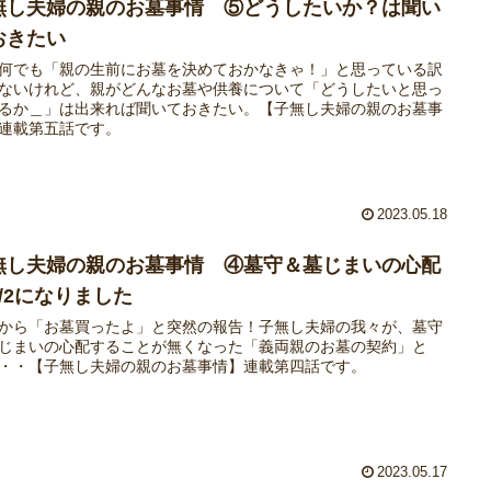
無し夫婦の親のお墓事情 ⑤どうしたいか？は聞い
おきたい
何でも「親の生前にお墓を決めておかなきゃ！」と思っている訳
ないけれど、親がどんなお墓や供養について「どうしたいと思っ
るか＿」は出来れば聞いておきたい。【子無し夫婦の親のお墓事
連載第五話です。
2023.05.18
無し夫婦の親のお墓事情 ④墓守＆墓じまいの心配
1/2になりました
から「お墓買ったよ」と突然の報告！子無し夫婦の我々が、墓守
じまいの心配することが無くなった「義両親のお墓の契約」と
・・【子無し夫婦の親のお墓事情】連載第四話です。
2023.05.17