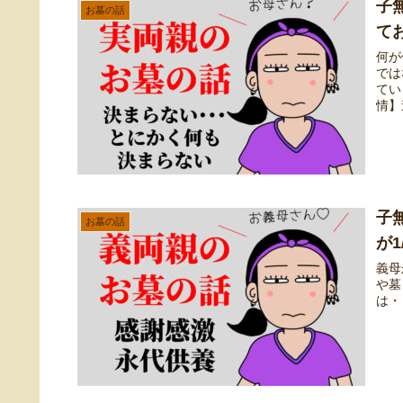
子
お墓の話
て
何が
では
てい
情】
子
お墓の話
が
義母
や墓
は・