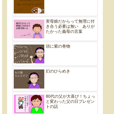
実母娘だからって無理に付
き合う必要は無い ありが
たかった義母の言葉
頭に紫の巻物
幻のひらめき
80代の父が大喜び！ちょっ
と変わった父の日プレゼン
トの話