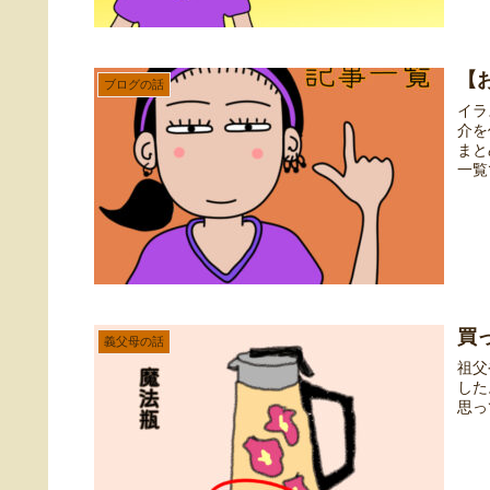
【
ブログの話
イラ
介を
まと
一覧
買
義父母の話
祖父
した
思っ