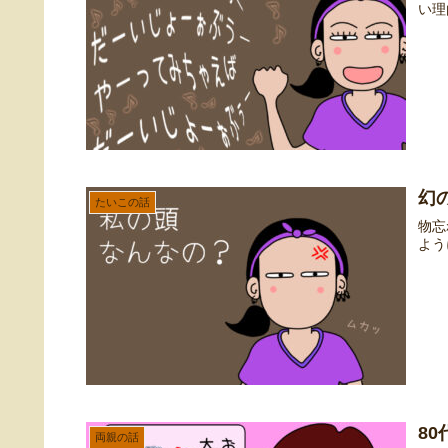
い理
幻
たいこの話
物忘
よう
8
両親の話