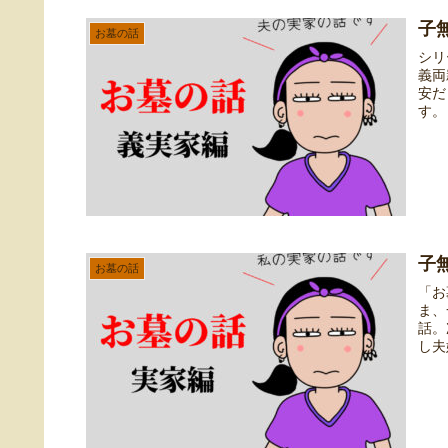
子
お墓の話
シリ
義両
安だ
す。
子
お墓の話
「お
ま、
話。
し夫