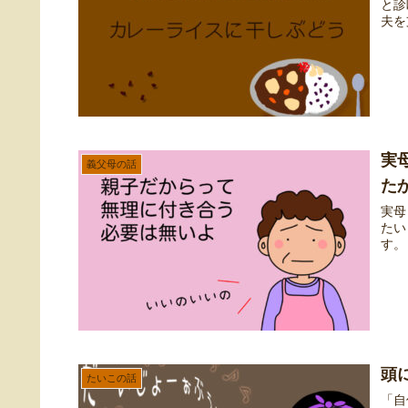
と診
夫を
実
義父母の話
た
実母
たい
す。
頭
たいこの話
「自