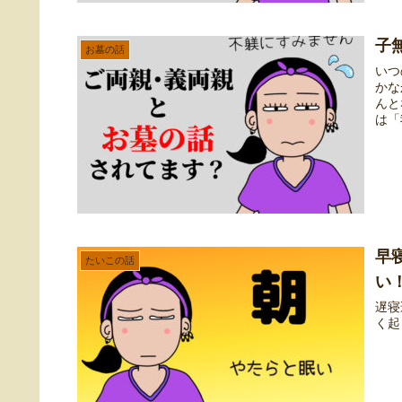
子
お墓の話
いつ
かな
んと
は「
早
たいこの話
い
遅寝
く起