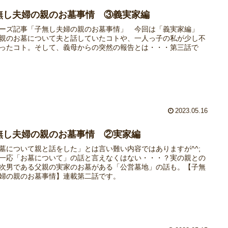
無し夫婦の親のお墓事情 ③義実家編
ーズ記事「子無し夫婦の親のお墓事情」 今回は「義実家編」
親のお墓について夫と話していたコトや、一人っ子の私が少し不
ったコト。そして、義母からの突然の報告とは・・・第三話で
2023.05.16
無し夫婦の親のお墓事情 ②実家編
墓について親と話をした」とは言い難い内容ではありますが^^;
一応「お墓について」の話と言えなくはない・・・？実の親との
次男である父親の実家のお墓がある「公営墓地」の話も。【子無
婦の親のお墓事情】連載第二話です。