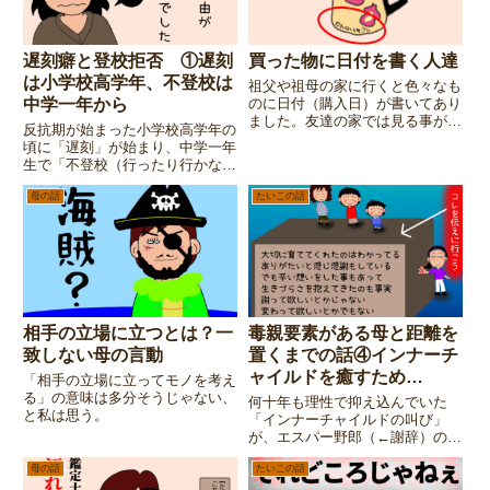
遅刻癖と登校拒否 ①遅刻
買った物に日付を書く人達
は小学校高学年、不登校は
祖父や祖母の家に行くと色々なも
中学一年から
のに日付（購入日）が書いてあり
ました。友達の家では見る事が無
反抗期が始まった小学校高学年の
かったので、我が家だけなのか
頃に「遅刻」が始まり、中学一年
な？と思っていたら・・・
生で「不登校（行ったり行かなか
ったり）」が始まった私。今年
母の話
たいこの話
50歳になる私の『昔の話』を書
いてみようと思います。連載スタ
ート！
相手の立場に立つとは？一
毒親要素がある母と距離を
致しない母の言動
置くまでの話④インナーチ
ャイルドを癒すため
「相手の立場に立ってモノを考え
る」の意味は多分そうじゃない、
に・・・
何十年も理性で抑え込んでいた
と私は思う。
「インナーチャイルドの叫び」
が、エスパー野郎（←謝辞）の夫
の一言で溢れ出した私。生き辛さ
母の話
たいこの話
を感じている事が「自分の中の問
題」と解ってはいるけど、問題解