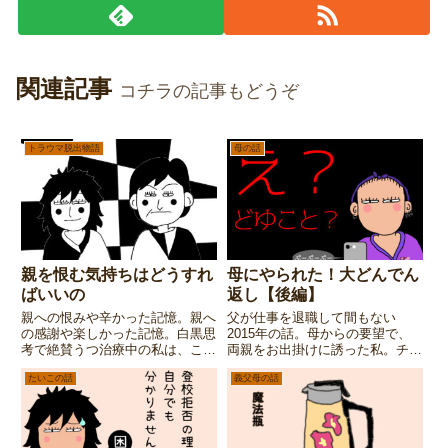
関連記事
コチラの記事もどうぞ
トラウマ脱出物語
母の話
親を恨む気持ちはどうすれ
母にやられた！大どんでん
ばいいの
返し【後編】
親への恨みや辛かった記憶。親へ
父が仕事を退職して間もない
の感謝や楽しかった記憶。白黒思
2015年の話。母からの要望で、
考で絶賛うつ治療中の私は、この
両親をお出掛けに誘った私。チケ
相反する感情の置き所が分からず
ットが届いたよーと、お礼の電話
たいこの話
義父母の話
困り果てます。悩みまくって辿り
が来た、と、思ったら・・・まさ
着いた結論とは・・・。
かの大どんでん返しが待っていた
（ギィィィーーーー！）【後編】