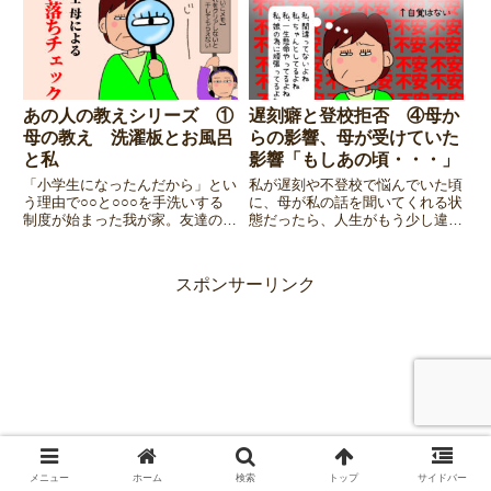
決へのひとつの行程として「抱え
続けた想い」を伝えたかっ
た・・・が！？
あの人の教えシリーズ ①
遅刻癖と登校拒否 ④母か
母の教え 洗濯板とお風呂
らの影響、母が受けていた
と私
影響「もしあの頃・・・」
「小学生になったんだから」とい
私が遅刻や不登校で悩んでいた頃
う理由で○○と○○○を手洗いする
に、母が私の話を聞いてくれる状
制度が始まった我が家。友達の家
態だったら、人生がもう少し違っ
にはそんな制度無かった・・・。
た（楽だった）だろうな・・・と
想像したりします。でも「それは
無理だったんだな」と感じてい
スポンサーリンク
る、その理由とは・・・？連載第
4話は・・・超長い！
メニュー
ホーム
検索
トップ
サイドバー