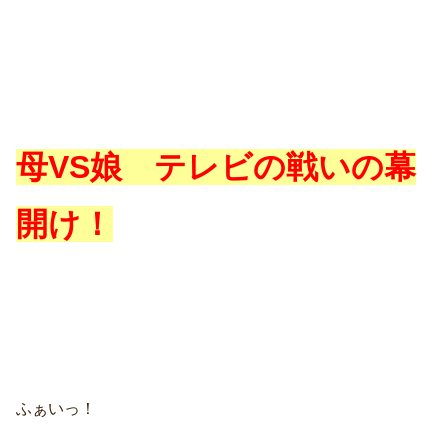
母VS娘 テレビの戦いの
幕
開け！
ふぁいっ！