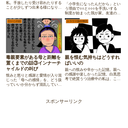
私。手放したり受け容れたりする
「小学生になったんだから」とい
ことが少しずつ出来る様になりま
う理由で○○と○○○を手洗いする
したが・・・。
制度が始まった我が家。友達の家
にはそんな制度無かった・・・。
たいこの話
トラウマ脱出物語
毒親要素がある母と距離を
親を恨む気持ちはどうすれ
置くまでの話③インナーチ
ばいいの
ャイルドの叫び
親への恨みや辛かった記憶。親へ
の感謝や楽しかった記憶。白黒思
恨みと怒りと感謝と愛情が入り混
考で絶賛うつ治療中の私は、この
じった「母への感情」を、どう扱
相反する感情の置き所が分からず
っていいか分からず混乱していた
困り果てます。悩みまくって辿り
私。「過去の話を今さら言ったと
着いた結論とは・・・。
ころで、ねぇ？」という理性で抑
え込んでいた「インナーチャイル
スポンサーリンク
ドの叫び」が、エスパー野郎（←
謝辞）の夫の一言で溢れ出す！