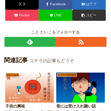
X
Facebook
はてブ
Pocket
LINE
コピー
こと たいこをフォローする
関連記事
コチラの記事もどうぞ
たいこの話
トラウマ脱出物語
子供の興味
母には受け入れ難い話