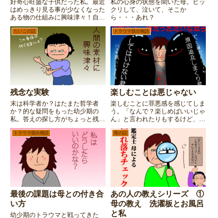
好奇心旺盛な子供だった私。最近
私の心身の状態を聞いた母。ビッ
はめっきり見る事が少なくなった
クリして、泣いて、そこか
ある物の仕組みに興味津々！自分
ら・・・あれ？
でその謎を解明しようとして痛い
たいこの話
トラウマ脱出物語
目にあう、しょうもない子供時代
のエピソードです。
残念な実験
楽しむことは悪じゃない
末は科学者か？はたまた哲学者
楽しむことに罪悪感を感じてしま
か？的な疑問をもった幼少期の
う。「なんで？楽しめばいいじゃ
私。答えの探し方がちょっと残念
ん」と言われたりもするけど、ト
な、しょうもない子供時代のエピ
ラウマがある人にとってはコレな
トラウマ脱出物語
母の話
ソードです。
かなか手放すのが難しいトコだっ
たりしますよね。まずはそんな自
分に気づくとこから・・・。
最後の課題は母との付き合
あの人の教えシリーズ ①
い方
母の教え 洗濯板とお風呂
と私
幼少期のトラウマと戦ってきた