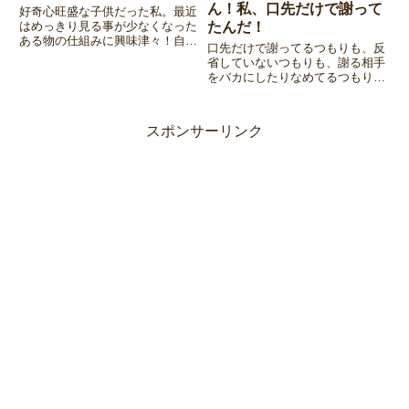
ん！私、口先だけで謝って
好奇心旺盛な子供だった私。最近
はめっきり見る事が少なくなった
たんだ！
ある物の仕組みに興味津々！自分
口先だけで謝ってるつもりも、反
でその謎を解明しようとして痛い
省していないつもりも、謝る相手
目にあう、しょうもない子供時代
をバカにしたりなめてるつもりも
のエピソードです。
【全く無かった】けど・・・自分
がやっている事はそういう事だっ
た。すぐ謝る人（自分）シリーズ
スポンサーリンク
の第6話です。