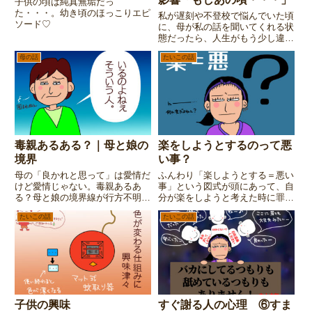
子供の頃は純真無垢だっ
た・・・。幼き頃のほっこりエピ
私が遅刻や不登校で悩んでいた頃
ソード♡
に、母が私の話を聞いてくれる状
態だったら、人生がもう少し違っ
た（楽だった）だろうな・・・と
母の話
たいこの話
想像したりします。でも「それは
無理だったんだな」と感じてい
る、その理由とは・・・？連載第
4話は・・・超長い！
毒親あるある？｜母と娘の
楽をしようとするのって悪
境界
い事？
母の「良かれと思って」は愛情だ
ふんわり「楽しようとする＝悪い
けど愛情じゃない。毒親あるあ
事」という図式が頭にあって、自
る？母と娘の境界線が行方不明に
分が楽をしようと考えた時に罪悪
なる話。
感を感じて心がザワザワしてしま
たいこの話
たいこの話
う。 と、思っていたけれど、自
分の感情を紐解いてみたら・・・
「これって罪悪感と違うので
は？」と気付いた話の第一話で
す。
子供の興味
すぐ謝る人の心理 ⑥すま