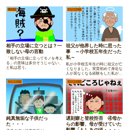
母の話
たいこの話
相手の立場に立つとは？一
祖父が他界した時に思った
致しない母の言動
事 ～小学校五年生だった
私～
「相手の立場に立ってモノを考え
る」の意味は多分そうじゃない、
私が小学校五年生の時に祖父が亡
と私は思う。
くなりました。実質初めて身近な
人が居なくなる経験をした私が、
その頃感じた事を記事にしてみま
たいこの話
たいこの話
した。・・・子供の頃からアレコ
レ考えたり悩んだりするタイプだ
った様子。
純真無垢な子供だっ
遅刻癖と登校拒否 ④母か
た・・・
らの影響、母が受けていた
影響「もしあの頃・・・」