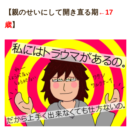
【親のせいにして開き直る期
←17
歳
】