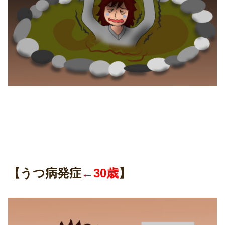
【うつ病発症
←30歳
】