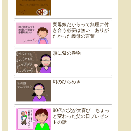
実母娘だからって無理に付
き合う必要は無い ありが
たかった義母の言葉
頭に紫の巻物
幻のひらめき
80代の父が大喜び！ちょっ
と変わった父の日プレゼン
トの話