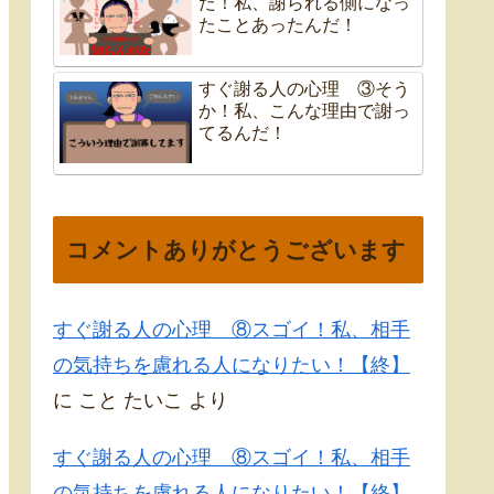
だ！私、謝られる側になっ
たことあったんだ！
すぐ謝る人の心理 ③そう
か！私、こんな理由で謝っ
てるんだ！
コメントありがとうございます
すぐ謝る人の心理 ⑧スゴイ！私、相手
の気持ちを慮れる人になりたい！【終】
に
こと たいこ
より
すぐ謝る人の心理 ⑧スゴイ！私、相手
の気持ちを慮れる人になりたい！【終】