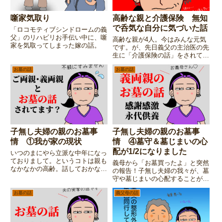
噺家気取り
高齢な親と介護保険 無知
で呑気な自分に気づいた話
「ロコモティブシンドロームの義
父」のリハビリお手伝い中に、噺
高齢な親が4人。今はみんな元気
家を気取ってしまった嫁の話。
です。が、先日義父の主治医の先
生に「介護保険の話」をされて、
何も知らない自分に気が付きまし
お墓の話
お墓の話
た。親が高齢という事は頭ではわ
かっていたつもりだったけ
ど・・・元気でいてくれることに
甘えてたなーと感じた話。
子無し夫婦の親のお墓事
子無し夫婦の親のお墓事
情 ①我が家の現状
情 ④墓守＆墓じまいの心
配が1/2になりました
いつのまにやら立派な中年になっ
ておりまして。というコトは親も
義母から「お墓買ったよ」と突然
なかなかの高齢。話しておかなく
の報告！子無し夫婦の我々が、墓
ちゃなーとは大分前から思いつ
守や墓じまいの心配することが無
つ、なんとなーく話辛い「親のお
くなった「義両親のお墓の契約」
墓の話」書いてみようと思いま
お墓の話
義父母の話
とは・・・【子無し夫婦の親のお
す。第一話は「我が家の現状」
墓事情】連載第四話です。
を・・・