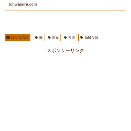
toriwasure.com
義父母の話
嫁
義父
介護
高齢な親
スポンサーリンク