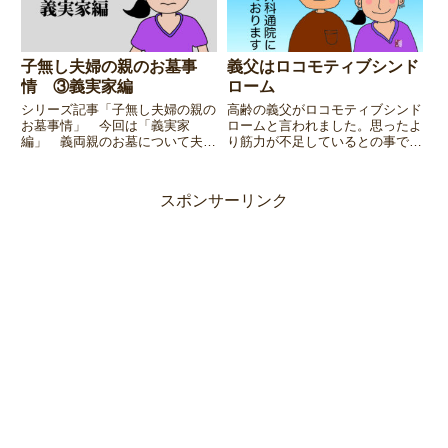
子無し夫婦の親のお墓事
義父はロコモティブシンド
情 ③義実家編
ローム
シリーズ記事「子無し夫婦の親の
高齢の義父がロコモティブシンド
お墓事情」 今回は「義実家
ロームと言われました。思ったよ
編」 義両親のお墓について夫と
り筋力が不足しているとの事で、
話していたコトや、一人っ子の私
毎日自宅でリハビリをやるよう整
が少し不安だったコト。そして、
形外科の先生に言われておりま
義母からの突然の報告とは・・・
す。コレがなかなかねぇ・・・。
スポンサーリンク
第三話です。
介護保険の勉強もしなくちゃな、
と思っている嫁です。