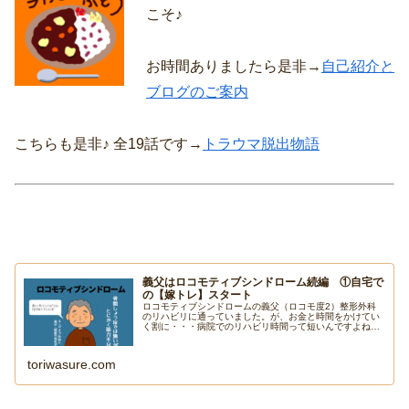
こそ♪
お時間ありましたら是非→
自己紹介と
ブログのご案内
こちらも是非♪ 全19話です→
トラウマ脱出物語
義父はロコモティブシンドローム続編 ①自宅で
の【嫁トレ】スタート
ロコモティブシンドロームの義父（ロコモ度2）整形外科
のリハビリに通っていました。が、お金と時間をかけてい
く割に・・・病院でのリハビリ時間って短いんですよね。
という事で、通院リハビリをやめて、嫁によるトレーニン
グ略して【嫁トレ】始めました！
toriwasure.com