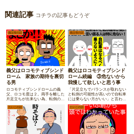
関連記事
コチラの記事もどうぞ
義父母の話
義父母の話
義父はロコモティブシンド
義父はロコモティブシンド
ローム 家族の期待を裏切
ローム続編 ③危ないから
る男
我慢して欲しいと思う事
ロコモティブシンドロームの義
「片足立ちでバランスが取れない
父、ロコモ度は２。両手を離した
と転倒の可能性が高いので自転車
片足立ちが出来ない為、転倒の危
には乗らない方がいい」と言われ
険が高い自転車に乗るのを控える
ている義父ですが・・・まぁとに
たいこの話
たいこの話
様言われているのだが、気にしな
かく本人に自覚が無い。もう少し
い義父。ところが「最近自転車に
筋力が付くまで我慢して欲しいと
乗っていない」とか。遂に家族の
いうのが家族の総意です
願いが通じたかと思ったら・・・
が・・・。