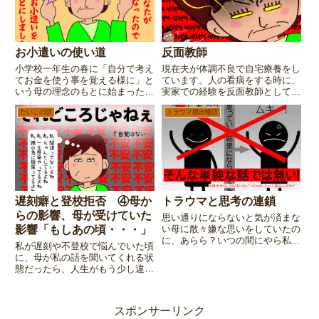
お小遣いの使い道
反面教師
小学校一年生の春に「自分で考え
現在夫が体調不良で自宅療養をし
てお金を使う事を覚える様に」と
ています。人の看病をする時に、
いう母の理念のもとに始まった
実家での経験を反面教師として私
【お小遣い制度】 おこづかい帳
が気を付けている事とは・・・
たいこの話
トラウマ脱出物語
と共にスタートしたお金の使い道
の行方はいかに？
遅刻癖と登校拒否 ④母か
トラウマと思考の連鎖
らの影響、母が受けていた
思い通りにならないと気が済まな
影響「もしあの頃・・・」
い母に散々嫌な思いをしていたの
に、あらら？いつの間にやら私も
私が遅刻や不登校で悩んでいた頃
似た様な思考パターンになってい
に、母が私の話を聞いてくれる状
た。似ているがゆえに母が抱える
態だったら、人生がもう少し違っ
不安や寂しさは理解出来る。なん
た（楽だった）だろうな・・・と
とも面倒くさい母娘の話。
想像したりします。でも「それは
無理だったんだな」と感じてい
スポンサーリンク
る、その理由とは・・・？連載第