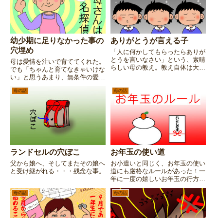
幼少期に足りなかった事の
ありがとうが言える子
穴埋め
「人に何かしてもらったらありが
とうを言いなさい」という、素晴
母は愛情を注いで育ててくれた。
らしい母の教え。教え自体は大切
でも「ちゃんと育てなきゃいけな
な事だし今となっては感謝もして
い」と思うあまり、無条件の愛情
いるのだけれど・・・。なかなか
ではなかった。ありのままの自分
の爪痕を残した、母と私のエピソ
母の話
母の話
には価値が無い、ちゃんとしてい
ード。
ないと愛されない。そんな寂しさ
と不安を持った私に、信頼という
事を教えてくれたのは・・・。
ランドセルの穴ぼこ
お年玉の使い道
父から娘へ、そしてまたその娘へ
お小遣いと同じく、お年玉の使い
と受け継がれる・・・残念な事。
道にも厳格なルールがあった！一
年に一度の嬉しいお年玉の行方は
いかに？
母の話
母の話