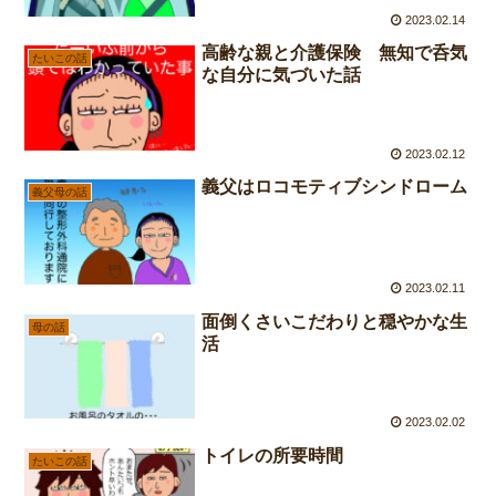
2023.02.14
高齢な親と介護保険 無知で呑気
たいこの話
な自分に気づいた話
2023.02.12
義父はロコモティブシンドローム
義父母の話
2023.02.11
面倒くさいこだわりと穏やかな生
母の話
活
2023.02.02
トイレの所要時間
たいこの話