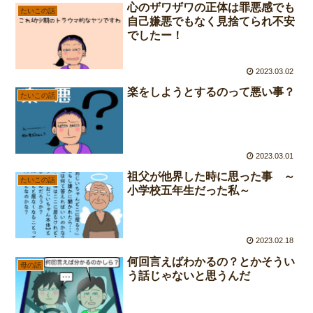
心のザワザワの正体は罪悪感でも
たいこの話
自己嫌悪でもなく見捨てられ不安
でしたー！
2023.03.02
楽をしようとするのって悪い事？
たいこの話
2023.03.01
祖父が他界した時に思った事 ～
たいこの話
小学校五年生だった私～
2023.02.18
何回言えばわかるの？とかそうい
母の話
う話じゃないと思うんだ