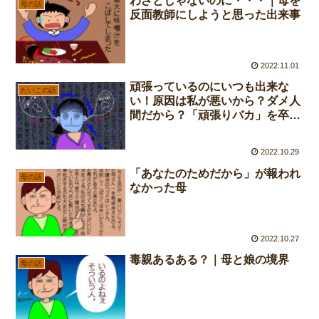
わざとじゃないのに・・・｜母を
母の話
反面教師にしようと思った出来事
2022.11.01
頑張っているのにいつも出来な
たいこの話
い！原因は私が悪いから？ダメ人
間だから？「頑張りバカ」を卒業
した話
2022.10.29
「あなたのためだから」が報われ
母の話
なかった母
2022.10.27
毒親あるある？｜母と娘の境界
母の話